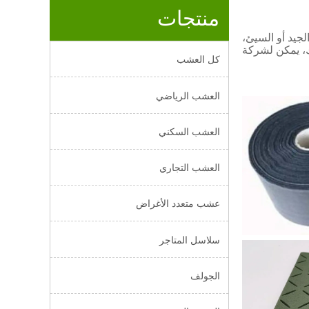
منتجات
جيد أو السيئ،
كل العشب
العشب الرياضي
العشب السكني
سود
العشب التجاري
عشب متعدد الأغراض
سلاسل المتاجر
الجولف