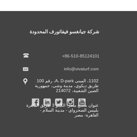
شركة جيانغسو فيفاتورف المحدودة

+86-510-85124101

info@vivaturf.com
1102، المبنى A، D-park، رقم 100

طريق ديكوي، مدينة وشى، جمهورية
الصين الشعبية، 214072
عنوان مصنع مصر: الكيلو 3 طريق القاهرة
بلبيس الصحرواي - مدينة السلام -
القاهرة- مصر