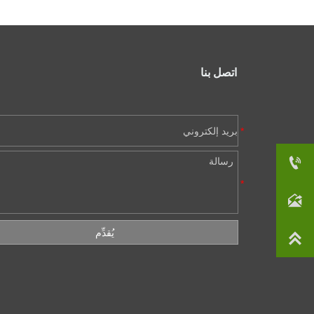
اتصل بنا

+86-510-85124101

info@vivaturf.com
يُقدِّم
